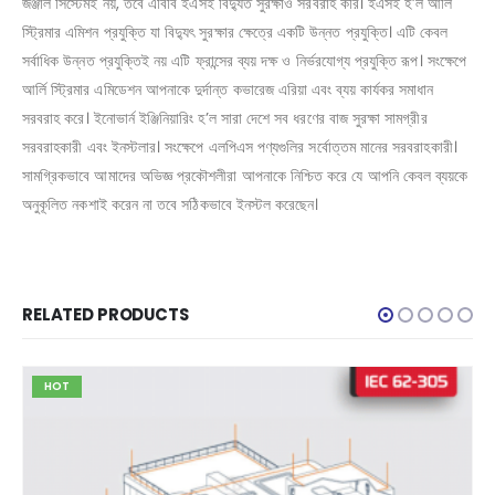
জঞ্জাল সিস্টেমই নয়, তবে এবিবি ইএসই বিদ্যুত সুরক্ষাও সরবরাহ করি। ইএসই হ’ল আর্লি
স্ট্রিমার এমিশন প্রযুক্তি যা বিদ্যুৎ সুরক্ষার ক্ষেত্রে একটি উন্নত প্রযুক্তি। এটি কেবল
সর্বাধিক উন্নত প্রযুক্তিই নয় এটি ফ্রান্সের ব্যয় দক্ষ ও নির্ভরযোগ্য প্রযুক্তি রূপ। সংক্ষেপে
আর্লি স্ট্রিমার এমিডেশন আপনাকে দুর্দান্ত কভারেজ এরিয়া এবং ব্যয় কার্যকর সমাধান
সরবরাহ করে। ইনোভার্ন ইঞ্জিনিয়ারিং হ’ল সারা দেশে সব ধরণের বাজ সুরক্ষা সামগ্রীর
সরবরাহকারী এবং ইনস্টলার। সংক্ষেপে এলপিএস পণ্যগুলির সর্বোত্তম মানের সরবরাহকারী।
সামগ্রিকভাবে আমাদের অভিজ্ঞ প্রকৌশলীরা আপনাকে নিশ্চিত করে যে আপনি কেবল ব্যয়কে
অনুকূলিত নকশাই করেন না তবে সঠিকভাবে ইনস্টল করেছেন।
RELATED PRODUCTS
HOT